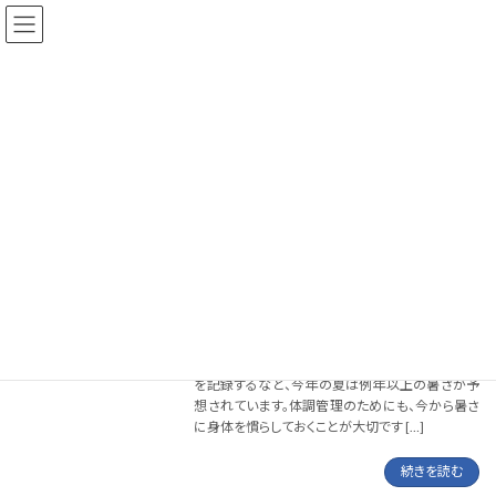
コ
ナ
ン
ビ
テ
ゲ
ン
ー
ツ
シ
へ
ョ
お知らせ
ス
ン
キ
に
ッ
移
プ
動
HOME
お知らせ
夏季休業のご案内
トピックス
2026-05-31
いつもお世話になっております。 早いもので、今年
も5か月が過ぎました。 5月にもかかわらず真夏日
を記録するなど、今年の夏は例年以上の暑さが予
想されています。体調管理のためにも、今から暑さ
に身体を慣らしておくことが大切です […]
続きを読む